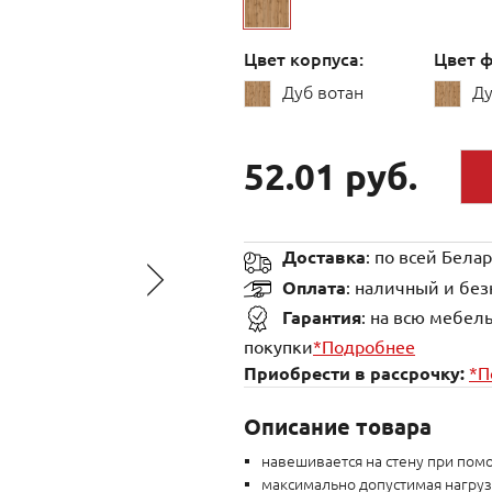
Цвет корпуса:
Цвет ф
Дуб вотан
Ду
52.01 руб.
Доставка
: по всей Бела
Оплата
:
наличный и без
Гарантия
:
на всю мебель
покупки
*Подробнее
Приобрести в рассрочку:
*П
Описание товара
навешивается на стену при по
максимально допустимая нагрузк