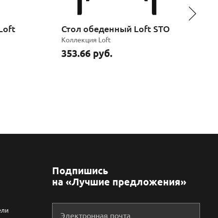
Loft
Стол обеденный Loft STO
П
Коллекция
Loft
К
353.66 руб.
3
Подпишись
на «Лучшие предложения»
ели